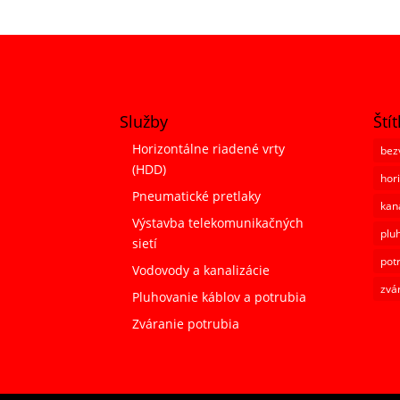
Služby
Štít
Horizontálne riadené vrty
bez
(HDD)
hor
Pneumatické pretlaky
kan
Výstavba telekomunikačných
plu
sietí
pot
Vodovody a kanalizácie
zvá
Pluhovanie káblov a potrubia
Zváranie potrubia