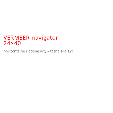
VERMEER navigator
24×40
horizontálne riadené vrty – ťažná sila 12t