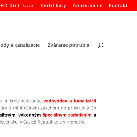
HD-Drill, s.r.o.
Certifikáty
Zamestnanie
Kontakt
ody a kanalizácie
Zváranie potrubia
u mikrotunelovania,
vodovodov a kanalizácií
ktúry s minimálnym zásahom do prostredia čo
alitným, výkonným
špeciálnym zariadením
a
Slovensku, v Českej Republike a v Nemecku.