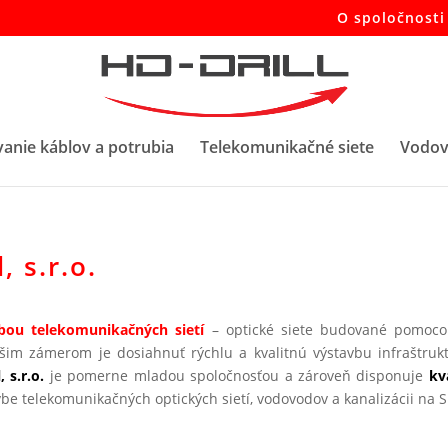
O spoločnosti 
anie káblov a potrubia
Telekomunikačné siete
Vodov
, s.r.o.
bou telekomunikačných sietí
– optické siete budované pomoco
šim zámerom je dosiahnuť rýchlu a kvalitnú výstavbu infraštru
, s.r.o.
je pomerne mladou spoločnosťou a zároveň disponuje
kv
be telekomunikačných optických sietí, vodovodov a kanalizácii na 