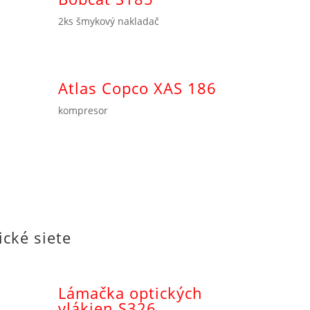
2ks šmykový nakladač
Atlas Copco XAS 186
kompresor
ické siete
Lámačka optických
vlákien S326