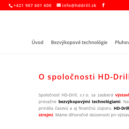
+421 907 601 600
info@hddrill.sk
Úvod
Bezvýkopové technológie
Pluhov
O spoločnosti HD-Drill
Spoločnosť HD-Drill, s.r.o. sa zaoberá
výstav
prevažne
bezvýkopovými technológiami
. Na
prináša časovú a aj finančnú úsporu.
HD-Drill
strojmi
. Máme dlhoročné skúsenosti pri výstav