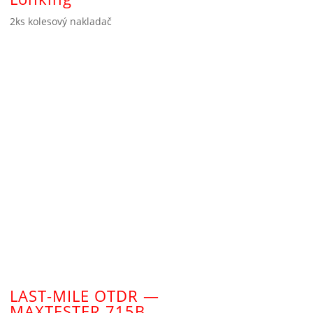
2ks kolesový nakladač
LAST-MILE OTDR —
MAXTESTER 715B