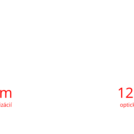
 m
12
zácií
optic