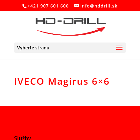
+421 907 601 600
info@hddrill.sk
Vyberte stranu
IVECO Magirus 6×6
Služby