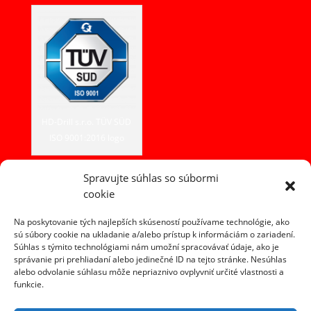
HD-Drill s.r.o. TÜV SÜD
ISO 9001:2016 logo
Spravujte súhlas so súbormi
cookie
Kontakt
HD-DRILL, s.r.o.
Na poskytovanie tých najlepších skúseností používame technológie, ako
Fojtová 365
sú súbory cookie na ukladanie a/alebo prístup k informáciám o zariadení.
Súhlas s týmito technológiami nám umožní spracovávať údaje, ako je
023 54 Turzovka
správanie pri prehliadaní alebo jedinečné ID na tejto stránke. Nesúhlas
alebo odvolanie súhlasu môže nepriaznivo ovplyvniť určité vlastnosti a
tel. +421 907 601 600
funkcie.
e-mail:
info@hddrill.sk