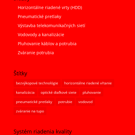
Horizontálne riadené vrty (HDD)
Pneumatické pretlaky
Výstavba telekomunikačných sietí
Vodovody a kanalizácie
Pluhovanie káblov a potrubia
Zváranie potrubia
Štítky
bezvýkopové technológie
horizontálne riadené vŕtanie
kanalizácia
optické diaľkové siete
pluhovanie
pneumatické pretlaky
potrubie
vodovod
zváranie na tupo
Systém riadenia kvality