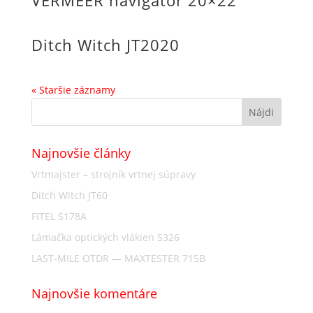
VERMEER navigator 20×22
Ditch Witch JT2020
« Staršie záznamy
Najnovšie články
Vrtmajster – strojník vrtnej súpravy
Ditch Witch JT60
FITEL S178A
Lámačka optických vlákien S326
LAST-MILE OTDR — MAXTESTER 715B
Najnovšie komentáre