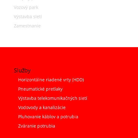
Vozový park
Výstavba sietí
Zamestnanie
Služby
Horizontálne riadené vrty (HDD)
Pneumatické pretlaky
Výstavba telekomunikačných sietí
Vodovody a kanalizácie
Pluhovanie káblov a potrubia
Zváranie potrubia