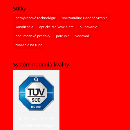
Štítky
bezvýkopové technológie
horizontálne riadené vŕtanie
kanalizácia
optické diaľkové siete
pluhovanie
pneumatické pretlaky
potrubie
vodovod
zváranie na tupo
Systém riadenia kvality
HD-Drill s.r.o. TÜV SÜD
ISO 9001:2016 logo