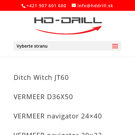
+421 907 601 600
info@hddrill.sk
Vyberte stranu
Ditch Witch JT60
VERMEER D36X50
VERMEER navigator 24×40