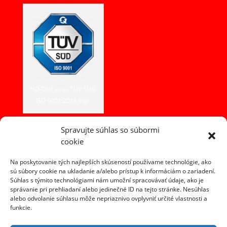
HD-Drill s.r.o. TÜV SÜD
ISO 9001:2016 logo
Spravujte súhlas so súbormi
cookie
Kontakt
HD-DRILL, s.r.o.
Na poskytovanie tých najlepších skúseností používame technológie, ako
Fojtová 365
sú súbory cookie na ukladanie a/alebo prístup k informáciám o zariadení.
Súhlas s týmito technológiami nám umožní spracovávať údaje, ako je
023 54 Turzovka
správanie pri prehliadaní alebo jedinečné ID na tejto stránke. Nesúhlas
alebo odvolanie súhlasu môže nepriaznivo ovplyvniť určité vlastnosti a
tel. +421 907 601 600
funkcie.
e-mail:
info@hddrill.sk