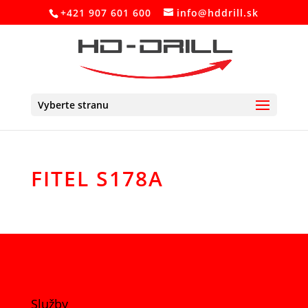
+421 907 601 600
info@hddrill.sk
Vyberte stranu
FITEL S178A
Služby