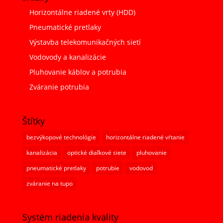
Horizontálne riadené vrty (HDD)
Pneumatické pretlaky
Výstavba telekomunikačných sietí
Vodovody a kanalizácie
Pluhovanie káblov a potrubia
Zváranie potrubia
Štítky
bezvýkopové technológie
horizontálne riadené vŕtanie
kanalizácia
optické diaľkové siete
pluhovanie
pneumatické pretlaky
potrubie
vodovod
zváranie na tupo
Systém riadenia kvality