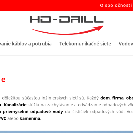
O spoločnosti 
anie káblov a potrubia
Telekomunikačné siete
Vodov
ie
 dôležitou súčasťou inžinierskych sietí sú. Každý
dom
,
firma
,
ob
u
.
Kanalizácie
slúžia na zachytávanie a odvádzanie odpadových vô
a priemyselné odpadové vody
do čističiek odpadových vôd. Vo
PVC
alebo
kamenina
.