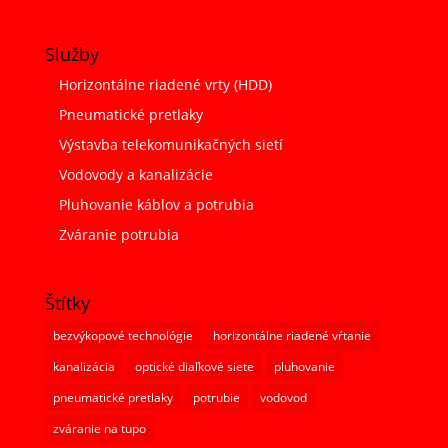
Služby
Horizontálne riadené vrty (HDD)
Pneumatické pretlaky
Výstavba telekomunikačných sietí
Vodovody a kanalizácie
Pluhovanie káblov a potrubia
Zváranie potrubia
Štítky
bezvýkopové technológie
horizontálne riadené vŕtanie
kanalizácia
optické diaľkové siete
pluhovanie
pneumatické pretlaky
potrubie
vodovod
zváranie na tupo