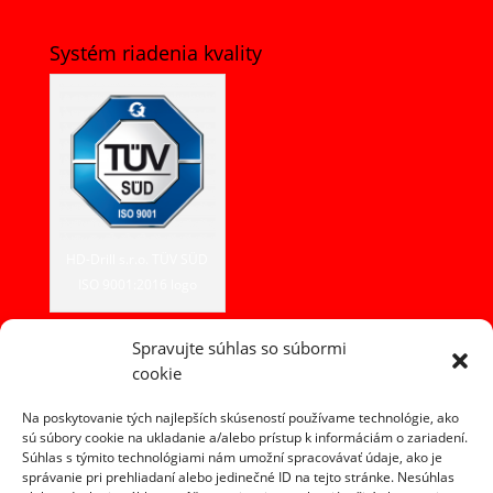
Systém riadenia kvality
HD-Drill s.r.o. TÜV SÜD
ISO 9001:2016 logo
Spravujte súhlas so súbormi
cookie
Kontakt
HD-DRILL, s.r.o.
Na poskytovanie tých najlepších skúseností používame technológie, ako
Fojtová 365
sú súbory cookie na ukladanie a/alebo prístup k informáciám o zariadení.
Súhlas s týmito technológiami nám umožní spracovávať údaje, ako je
023 54 Turzovka
správanie pri prehliadaní alebo jedinečné ID na tejto stránke. Nesúhlas