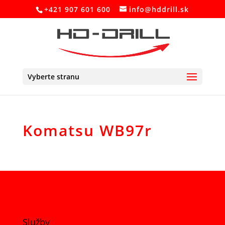
+421 907 601 600
info@hddrill.sk
Vyberte stranu
Komatsu WB97r
Služby