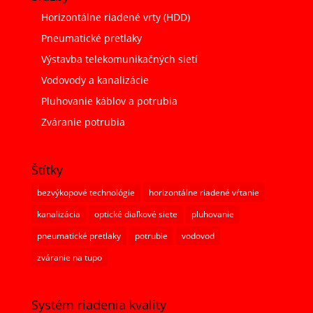
Horizontálne riadené vrty (HDD)
Pneumatické pretlaky
Výstavba telekomunikačných sietí
Vodovody a kanalizácie
Pluhovanie káblov a potrubia
Zváranie potrubia
Štítky
bezvýkopové technológie
horizontálne riadené vŕtanie
kanalizácia
optické diaľkové siete
pluhovanie
pneumatické pretlaky
potrubie
vodovod
zváranie na tupo
Systém riadenia kvality