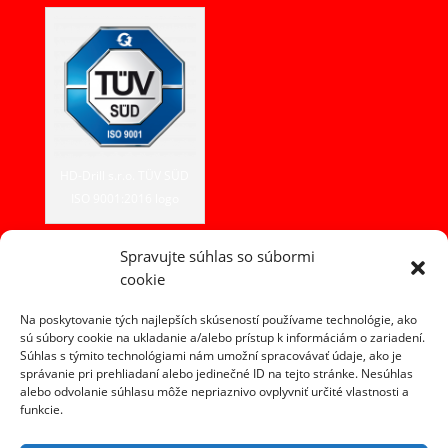
HD-Drill s.r.o. TÜV SÜD
ISO 9001:2016 logo
Spravujte súhlas so súbormi
cookie
Kontakt
HD-DRILL, s.r.o.
Na poskytovanie tých najlepších skúseností používame technológie, ako
Fojtová 365
sú súbory cookie na ukladanie a/alebo prístup k informáciám o zariadení.
Súhlas s týmito technológiami nám umožní spracovávať údaje, ako je
023 54 Turzovka
správanie pri prehliadaní alebo jedinečné ID na tejto stránke. Nesúhlas
alebo odvolanie súhlasu môže nepriaznivo ovplyvniť určité vlastnosti a
tel. +421 907 601 600
funkcie.
e-mail:
info@hddrill.sk